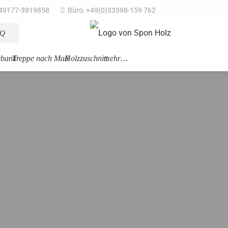
49177-3919858
Büro: +49(0)33398-159 762
AQ
rbank
Treppe nach Maß
Holzzuschnitt
mehr…