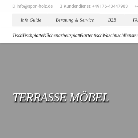
info@spon-holz.de
Kundendienst: +49176-43447983
+
Info Guide
Beratung & Service
B2B
F
Tische
Tischplatten
Küchenarbeitsplatte
Gartentische
Waschtische
Fenste
TERRASSE MÖBEL