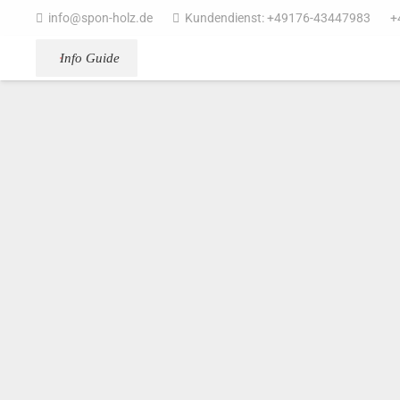
info@spon-holz.de
Kundendienst: +49176-43447983
+
Info Guide