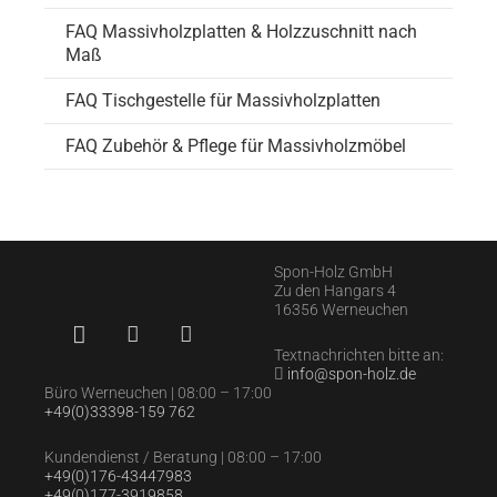
FAQ Massivholzplatten & Holzzuschnitt nach
Maß
FAQ Tischgestelle für Massivholzplatten
FAQ Zubehör & Pflege für Massivholzmöbel
Spon-Holz GmbH
Zu den Hangars 4
16356 Werneuchen
Textnachrichten bitte an:
info@spon-holz.de
Büro Werneuchen | 08:00 – 17:00
+49(0)33398-159 762
Kundendienst / Beratung | 08:00 – 17:00
+49(0)176-43447983
+49(0)177-3919858