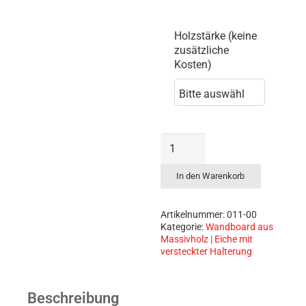
Holzstärke (keine
zusätzliche
Kosten)
Wandregal
aus
Eiche,
In den Warenkorb
schwebend
Menge
Artikelnummer:
011-00
Kategorie:
Wandboard aus
Massivholz | Eiche mit
versteckter Halterung
Beschreibung