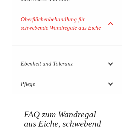
Oberflächenbehandlung für
schwebende Wandregale aus Eiche
Natur
Seidenmatt
Nussbaum
Rohholz
Unbehandelt.
geölt.
lackiert.
lackiert.
lackiert.
Ebenheit und Toleranz
Pflege
FAQ zum Wandregal
aus Eiche, schwebend