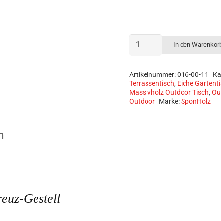
Sponholz Massivholz Eiche Wa
Hocker
Tisch
In den Warenkor
Outdoor
aus
Eiche
Artikelnummer:
016-00-11
Ka
mit
Terrassentisch
,
Eiche Gartent
Einzelfuß
Massivholz Outdoor Tisch
,
Ou
Kreuz-
Outdoor
Marke:
SponHolz
Gestell
Menge
n
reuz-Gestell