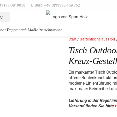
49177-3919858
Büro: +49(0)33398-159 762
AQ
rbank
Treppe nach Maß
Holzzuschnitt
mehr…
Start
/
Gartentische aus Holz
Tisch Outdoor
Kreuz-Gestel
Ein markanter Tisch Outdo
offene Bohlenkonstruktion 
moderne Linienführung mit 
maximaler Beinfreiheit un
Lieferung in der Regel in
Versand finden Sie bitte
H