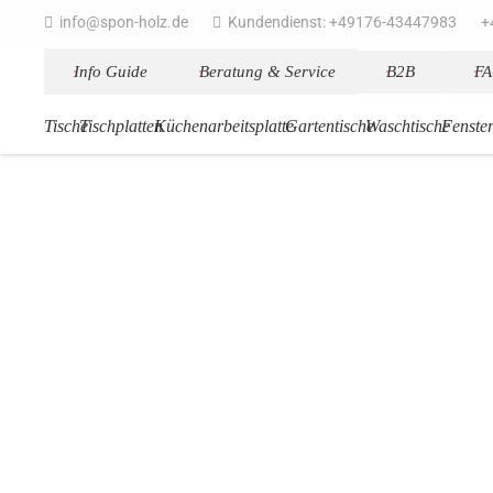
info@spon-holz.de
Kundendienst: +49176-43447983
+
Info Guide
Beratung & Service
B2B
F
Tische
Tischplatten
Küchenarbeitsplatte
Gartentische
Waschtische
Fenste