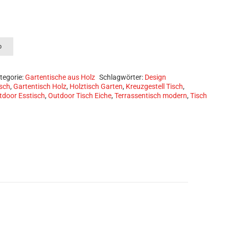
schtische Massivholzplatten Tische Esstische Betten Holzbank 
b
tegorie:
Gartentische aus Holz
Schlagwörter:
Design
isch
,
Gartentisch Holz
,
Holztisch Garten
,
Kreuzgestell Tisch
,
tdoor Esstisch
,
Outdoor Tisch Eiche
,
Terrassentisch modern
,
Tisch