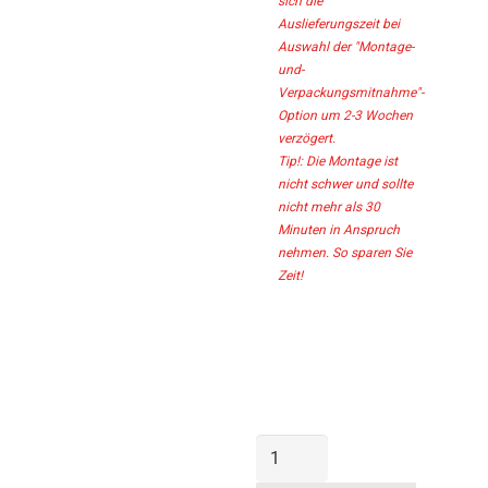
sich die 
Auslieferungszeit bei 
Auswahl der "Montage-
und-
Verpackungsmitnahme"-
Option um 2-3 Wochen 
verzögert.

Tip!: Die Montage ist 
nicht schwer und sollte 
nicht mehr als 30 
Minuten in Anspruch 
nehmen. So sparen Sie 
Zeit!
Sponholz Massivholz Eiche 
Waschtische 
Massivholzplatten Tische 
Esstische Betten Holzbank 
Hocker
Outdoor
Esstisch