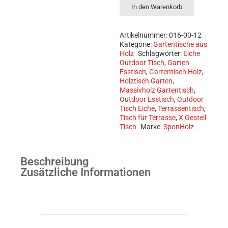
aus
In den Warenkorb
Eiche
mit
X-
Artikelnummer:
016-00-12
Gestell
Kategorie:
Gartentische aus
Holz
Schlagwörter:
Eiche
Menge
Outdoor Tisch
,
Garten
Esstisch
,
Gartentisch Holz
,
Holztisch Garten
,
Massivholz Gartentisch
,
Outdoor Esstisch
,
Outdoor
Tisch Eiche
,
Terrassentisch
,
Tisch für Terrasse
,
X Gestell
Tisch
Marke:
SponHolz
Beschreibung
Zusätzliche Informationen