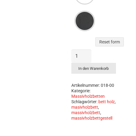
Reset form
Massivholzbettgestell
aus
Eiche
In den Warenkorb
nach
Maß
–
Artikelnummer:
018-00
optional
Kategorie:
Massivholzbetten
mit
Schlagwörter:
bett holz
,
Baumkante
masivholzbett
,
Menge
massivholzbett
,
massivholzbettgestell