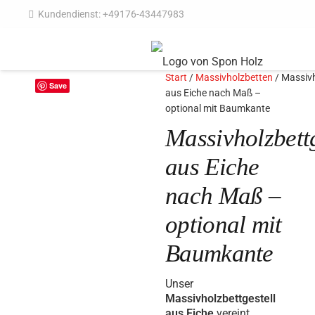
Kundendienst: +49176-43447983
Start
/
Massivholzbetten
/ Massivh
Save
aus Eiche nach Maß –
optional mit Baumkante
Massivholzbettg
aus Eiche
nach Maß –
optional mit
Baumkante
Unser
Massivholzbettgestell
aus Eiche
vereint