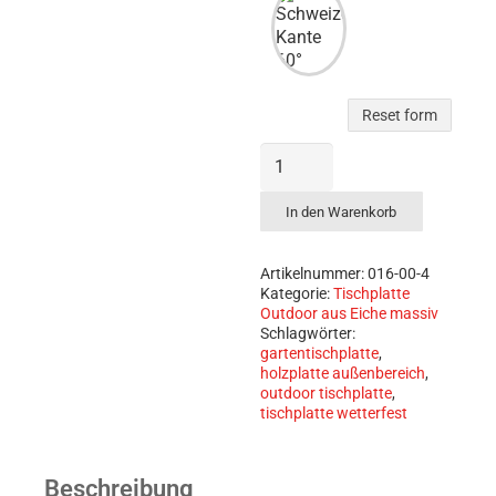
Reset form
Holzplatte
Außenbereich
–
In den Warenkorb
Massive
Eiche
mit
Artikelnummer:
016-00-4
rustikaler
Kategorie:
Tischplatte
Outdoor aus Eiche massiv
Baumkante
Schlagwörter:
Menge
gartentischplatte
,
holzplatte außenbereich
,
outdoor tischplatte
,
tischplatte wetterfest
Beschreibung