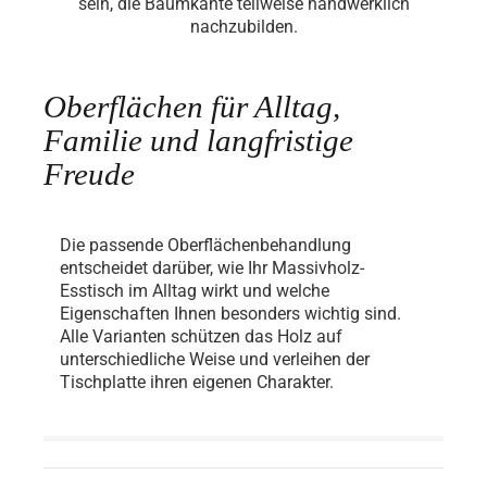
sein, die Baumkante teilweise handwerklich
nachzubilden.
Oberflächen für Alltag,
Familie und langfristige
Freude
Die passende Oberflächenbehandlung
entscheidet darüber, wie Ihr Massivholz-
Esstisch im Alltag wirkt und welche
Eigenschaften Ihnen besonders wichtig sind.
Alle Varianten schützen das Holz auf
unterschiedliche Weise und verleihen der
Tischplatte ihren eigenen Charakter.
Natur
Seidenmatt
Nussbaum
Rohholz
Unbehandelt.
geölt.
lackiert.
lackiert.
lackiert.