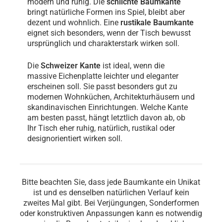
modern und ruhig. Die
schlichte Baumkante
bringt natürliche Formen ins Spiel, bleibt aber
dezent und wohnlich. Eine
rustikale Baumkante
eignet sich besonders, wenn der Tisch bewusst
ursprünglich und charakterstark wirken soll.
Die
Schweizer Kante
ist ideal, wenn die
massive Eichenplatte leichter und eleganter
erscheinen soll. Sie passt besonders gut zu
modernen Wohnküchen, Architekturhäusern und
skandinavischen Einrichtungen. Welche Kante
am besten passt, hängt letztlich davon ab, ob
Ihr Tisch eher ruhig, natürlich, rustikal oder
designorientiert wirken soll.
Gerade
Schlichte
Rustikale
Schweizer
Kante
Baumkante
Baumkante
Kante
Bitte beachten Sie, dass jede Baumkante ein Unikat
ist und es denselben natürlichen Verlauf kein
zweites Mal gibt. Bei Verjüngungen, Sonderformen
oder konstruktiven Anpassungen kann es notwendig