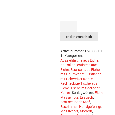
Massivholzplatten Tische 
Esstische Betten Holzbank 
Hocker
Esstisch
Massivholz
„Stockfisch“
In den Warenkorb
Menge
Artikelnummer:
020-00-1-1-
1
Kategorien:
Ausziehtische aus Eiche
,
Baumkantentische aus
Eiche
,
Esstisch aus Eiche
mit Baumkante
,
Esstische
mit Schweizer Kante
,
Rechteckige Tische aus
Eiche
,
Tische mit gerader
Kante
Schlagwörter:
Eiche
Massivholz
,
Esstisch
,
Esstisch nach Maß
,
Esszimmer
,
Handgefertigt
,
Massivholz
,
Modern
,