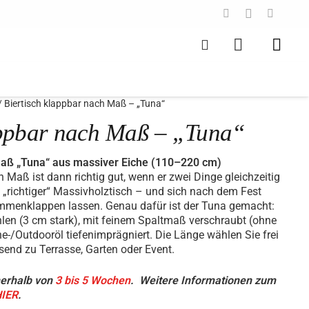
/ Biertisch klappbar nach Maß – „Tuna“
appbar nach Maß – „Tuna“
Maß „Tuna“ aus massiver Eiche (110–220 cm)
h Maß ist dann richtig gut, wenn er zwei Dinge gleichzeitig
n „richtiger“ Massivholztisch – und sich nach dem Fest
mmenklappen lassen. Genau dafür ist der Tuna gemacht:
en (3 cm stark), mit feinem Spaltmaß verschraubt (ohne
e-/Outdooröl tiefenimprägniert. Die Länge wählen Sie frei
end zu Terrasse, Garten oder Event.
nerhalb von
3 bis 5 Wochen
.
Weitere Informationen zum
IER
.