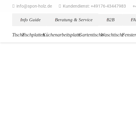
info@spon-holz.de
Kundendienst: +49176-43447983
+
Info Guide
Beratung & Service
B2B
F
Tische
Tischplatten
Küchenarbeitsplatte
Gartentische
Waschtische
Fenste