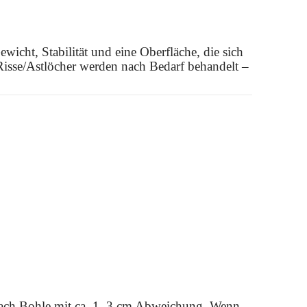
ewicht, Stabilität und eine Oberfläche, die sich
 Risse/Astlöcher werden nach Bedarf behandelt –
e nach Bohle mit ca. 1–3 cm Abweichung. Wenn