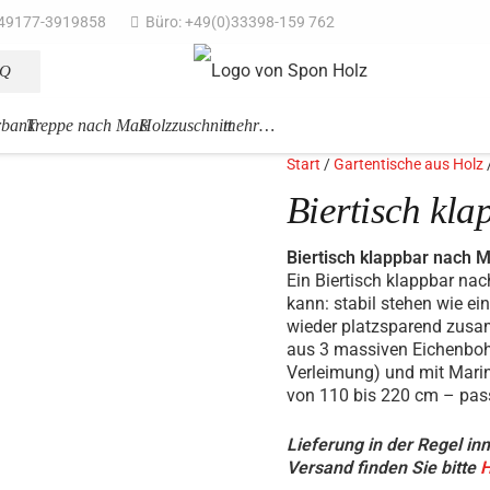
49177-3919858
Büro: +49(0)33398-159 762
AQ
rbank
Treppe nach Maß
Holzzuschnitt
mehr…
Start
/
Gartentische aus Holz
Biertisch kl
Biertisch klappbar nach 
Ein Biertisch klappbar nac
kann: stabil stehen wie ei
wieder platzsparend zusa
aus 3 massiven Eichenbohl
Verleimung) und mit Marin
von 110 bis 220 cm – pass
Lieferung in der Regel in
Versand finden Sie bitte
H