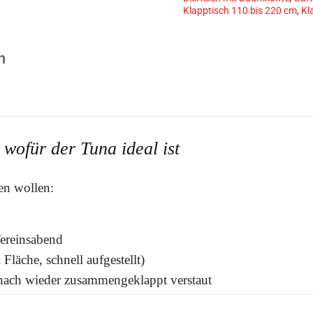
Menge
Klapptisch 110 bis 220 cm
,
Kl
n
wofür der Tuna ideal ist
ben wollen:
Vereinsabend
 Fläche, schnell aufgestellt)
danach wieder zusammengeklappt verstaut