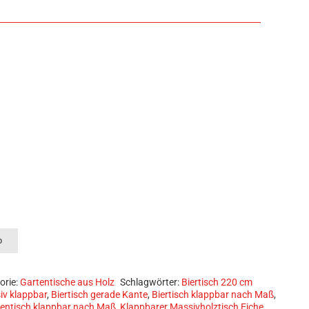
schtische Massivholzplatten Tische Esstische Betten Holzbank 
b
orie:
Gartentische aus Holz
Schlagwörter:
Biertisch 220 cm
iv klappbar
,
Biertisch gerade Kante
,
Biertisch klappbar nach Maß
,
entisch klappbar nach Maß
,
Klappbarer Massivholztisch Eiche
,