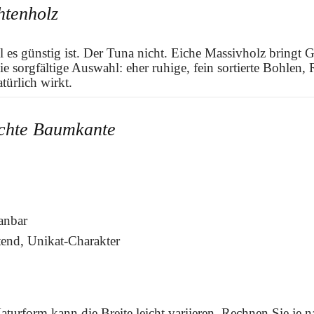
htenholz
l es günstig ist. Der Tuna nicht. Eiche Massivholz bringt G
 sorgfältige Auswahl: eher ruhige, fein sortierte Bohlen,
türlich wirkt.
ichte Baumkante
anbar
tend, Unikat-Charakter
Naturform kann die Breite leicht variieren. Rechnen Sie j