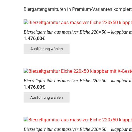
Biergartengarnituren in Premium-Varianten komplett
Bierzeltgarnitur aus massiver Eiche 220×50 – klappbar mi
1.476,00
€
Dieses
Ausführung wählen
Produkt
weist
mehrere
Varianten
auf.
Bierzeltgarnitur aus massiver Eiche 220×50 – klappbar mi
Die
1.476,00
€
Optionen
Dieses
können
Ausführung wählen
Produkt
auf
weist
der
mehrere
Produktseite
Varianten
gewählt
auf.
werden
Bierzeltgarnitur aus massiver Eiche 220×50 – klappbar mi