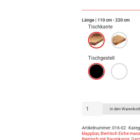
Länge | 110 cm - 220 cm
Tischkante
Tischgestell
Sponholz Massivholz Eiche Wa
Hocker
Biertisch
In den Warenkor
klappbar
nach
Maß
Artikelnummer:
016-02
Kateg
-
klappbar
,
Biertisch Eiche mass
„Tuna“
Biertisch mit Baumkante
,
Gart